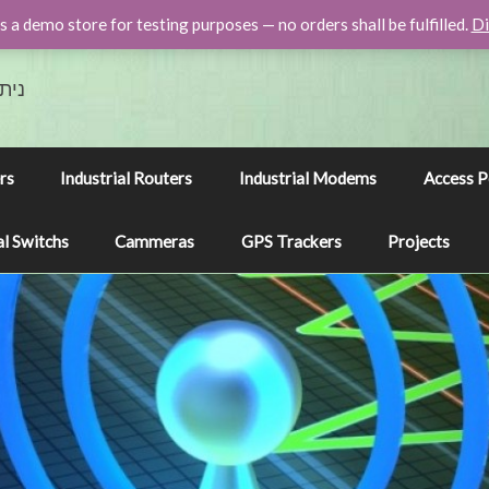
is a demo store for testing purposes — no orders shall be fulfilled.
Di
נית
rs
Industrial Routers
Industrial Modems
Access P
l Switchs
Cammeras
GPS Trackers
Projects