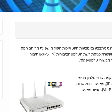
 רשת האינטרנט מתבצע באמצעות חיוג, איכות הקול מושפעת מרוחב הפס
ומכמות הצרכנים המחוברים ברשת. כניסת FXO בנתב מאפשרת כניסת רשת הטלפון הציבורית (PSTN) או חיבור
ניים הקמת ערוץ טלפון פנימי
ע"ג האינטרנט בין משרדים ללא עלות (מכתובת IP לכתובת IP), מאפשר התקשרות
החוצה בעלות שיחה מקומית (חיוג דרך שרת SIP או מתאם VoIP). הציוד מאפשר