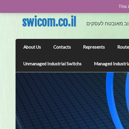
This 
swicom.co.il
וב מאובטח לעסקים
About Us
Contacts
Represents
Route
Unmanaged Industrial Switchs
Managed Industria