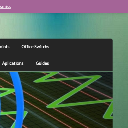
smiss
oints
Office Switchs
Aplications
Guides