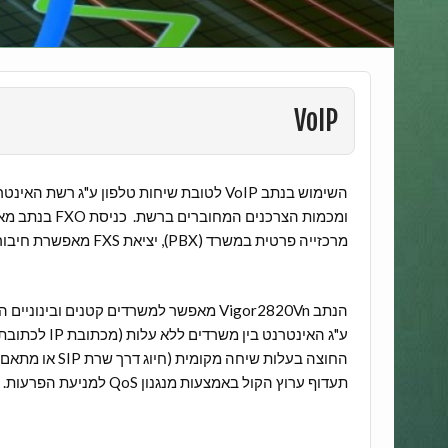
VoIP
השימוש בנתב VoIP לטובת שיחות טלפון ע"ג
מרכזייה פרטית במשרד (PBX), יציאת FXS מאפשרת חיבור מכשירי טלפון/פקס'.
הנתב Vigor2820Vn מאפשר למשרדים קטנים ובינו
תעדוף ערוץ הקול באמצעות מנגנון QoS למניעת הפרעות.