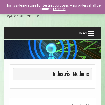
This is a demo store for testing purposes — no orders shall be
swicom.co.il
fulfilled.
Dismiss
ניתוב מאובטח לעסקים
Menu
Industrial Modems