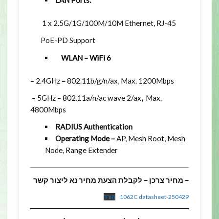
LAN Ports:
1 x 2.5G/1G/100M/10M Ethernet, RJ-45
PoE-PD Support
WLAN – WiFi 6
– 2.4GHz
–
802.11b/g/n/ax, Max. 1200Mbps
– 5GHz – 802.11a/n/ac wave 2/ax
,
Max.
4800Mbps
RADIUS Authentication
Operating Mode –
AP, Mesh Root, Mesh
Node, Range Extender
– מחיר צרכן – לקבלת הצעת מחיר נא ליצור קשר
1062C datasheet-250429
הורד