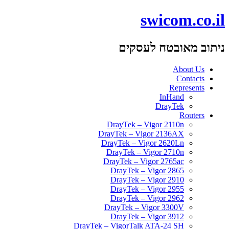
swicom.co.il
ניתוב מאובטח לעסקים
About Us
Contacts
Represents
InHand
DrayTek
Routers
DrayTek – Vigor 2110n
DrayTek – Vigor 2136AX
DrayTek – Vigor 2620Ln
DrayTek – Vigor 2710n
DrayTek – Vigor 2765ac
DrayTek – Vigor 2865
DrayTek – Vigor 2910
DrayTek – Vigor 2955
DrayTek – Vigor 2962
DrayTek – Vigor 3300V
DrayTek – Vigor 3912
DrayTek – VigorTalk ATA-24 SH