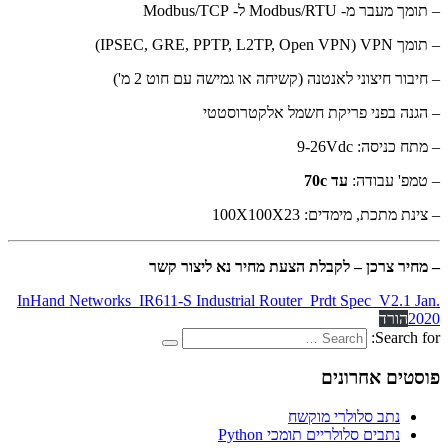
– תומך מעבר מ- Modbus/RTU ל- Modbus/TCP
– תומך IPSEC, GRE, PPTP, L2TP, Open VPN) VPN)
– חיבור חיצוני לאנטנה (קשיחה או גמישה עם חוט 2 מ')
– הגנה בפני פריקת חשמל אלקטרוסטטי
– מתח כניסה: 9-26Vdc
– טמפ' עבודה:
עד 70c
– צינת מתכת, מימדים: 100X100X23
– מחיר צרכן – לקבלת הצעת מחיר נא ליצור קשר
InHand Networks_IR611-S Industrial Router_Prdt Spec_V2.1 Jan.
2020
הורד
Search for:
פוסטים אחרונים
נתב סלולרי מוקשח
נתבים סלולריים תומכי Python