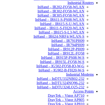
Industrial Routers
InHand – IR202-FQ58-WLAN
InHand – IR302-FQ58-WLAN
InHand – IR305-FQ58-WLAN
InHand – IR611-S-PS08-WLAN
InHand – IR615-S-U-WLAN
InHand – IR611-S-FH20-WLAN
InHand – IR615-S-L3-WLAN
InHand – IR624-NRF4-WLAN-S
InHand – IR791PH09
InHand – IR794PH09
InHand – IR912P-PH09
InHand – IR912L-FQ58
InHand – IR915P-PS08-W-S
InHand – IR915L-FQ58-W-S
InHand – IG502-FQ58-IO-W-G
InHand – IG902-B-FH20-W-S
Industrial Modems
InHand – InDTU332NB02-232
InHand – InDTU324NQ96-232
InHand – InDTU324LQ25-232
Access Points
DrayTek – Vigor AP710
DrayTek – Vigor AP805
DrayTek – Vigor AP810