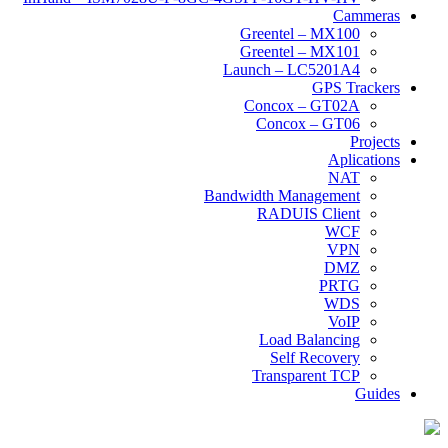
Cammeras
Greentel – MX100
Greentel – MX101
Launch – LC5201A4
GPS Trackers
Concox – GT02A
Concox – GT06
Projects
Aplications
NAT
Bandwidth Management
RADUIS Client
WCF
VPN
DMZ
PRTG
WDS
VoIP
Load Balancing
Self Recovery
Transparent TCP
Guides