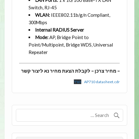
LAN Ports:
1 x 10/100 Base-TX LAN
Switch, RJ-45
WLAN:
IEEE802.11b/g/n Compliant,
300Mbps
Internal RADIUS Server
Mode:
AP, Bridge Point to
Point/Multipoint, Bridge WDS, Universal
Repeater
– מחיר צרכן – לקבלת הצעת מחיר נא ליצור קשר
AP710 datasheet.cdr
הורד