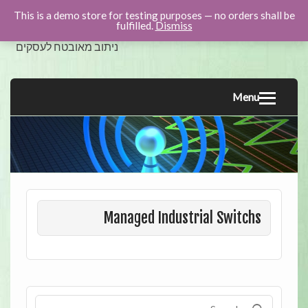
This is a demo store for testing purposes — no orders shall be
swicom.co.il
fulfilled.
Dismiss
ניתוב מאובטח לעסקים
Menu
Managed Industrial Switchs