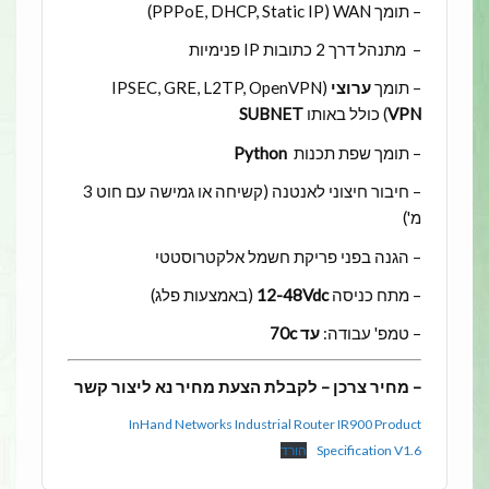
– תומך PPPoE, DHCP, Static IP) WAN)
– מתנהל דרך 2 כתובות IP פנימיות
– תומך
ערוצי
IPSEC, GRE, L2TP, OpenVPN)
VPN
) כולל באותו
SUBNET
– תומך שפת תכנות
Python
– חיבור חיצוני לאנטנה (קשיחה או גמישה עם חוט 3
מ')
– הגנה בפני פריקת חשמל אלקטרוסטטי
– מתח כניסה
12-48Vdc
(באמצעות פלג)
– טמפ' עבודה:
עד 70c
– מחיר צרכן – לקבלת הצעת מחיר נא ליצור קשר
InHand Networks Industrial Router IR900 Product
Specification V1.6
הורד