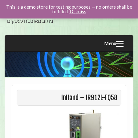
This is a demo store for testing purposes — no orders shall be
swicom.co.il
fulfilled.
Dismiss
ניתוב מאובטח לעסקים
Menu
InHand – IR912L-FQ58