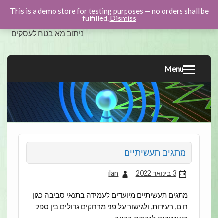
This is a demo store for testing purposes — no orders shall be
swicom.co.il
fulfilled.
Dismiss
ניתוב מאובטח לעסקים
Menu
מתגים תעשיתיים
3 בינואר 2022
ilan
מתגים תעשיתיים מיועדים לעמידה בתנאי סביבה כגון
חום, רעידות, ולגישור על פני מרחקים גדולים בין ספק
האינטרנט לנקודת הקצה.