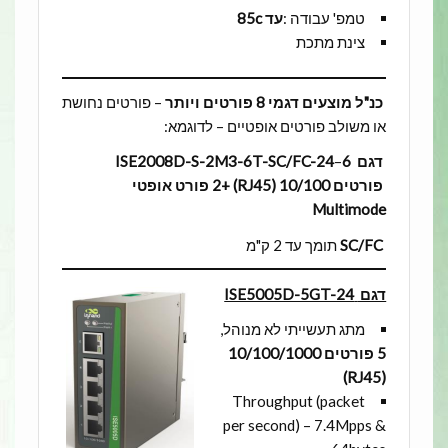
טמפ' עבודה :
עד 85c
צינת מתכת
כנ"ל מוצעים דגמי 8 פורטים ויותר
– פורטים נחושת
או משולב פורטים אופטיים – לדוגמא:
דגם ISE2008D-S-2M3-6T-SC/FC-24
6
–
פורטים 10/100 (RJ45) +2 פורט אופטי
Multimode
SC/FC
תומך עד 2 ק"מ
דגם
ISE5005D-5GT-24
מתג תעשייתי לא מנוהל,
5 פורטים 10/100/1000
(RJ45)
Throughput (packet
per second) – 7.4Mpps &