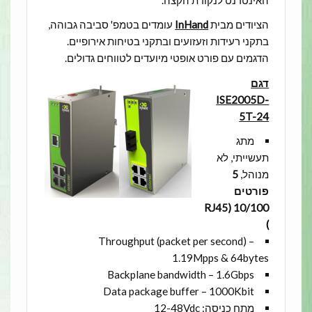
הציודים מבית
InHand
עומדים בטמפ' סביבה גבוהה,
בתקני רעידות וזעזועים ובתקני בטיחות אירופיים.
הדגמים עם פורט אופטי מיועדים לטווחים גדולים.
דגם
ISE2005D-
5T-24
מתג
תעשייתי, לא
מנוהל,
5
פורטים
10/100 (RJ45
)
Throughput (packet per second) –
1.19Mpps & 64bytes
Backplane bandwidth – 1.6Gbps
Data package buffer – 1000Kbit
מתח כניסה: 12-48Vdc